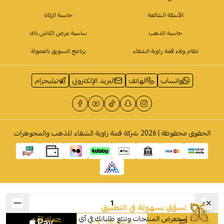
الأسئلة الشائعة
حاسبة الزكاة
حاسبة الذهب
ساسية عرض الكاش باك
نظام ولاء قمة زاوية الشفاء
برنامج التسويق بالعمولة
واتساب
الهاتف
البريد الإلكتروني
تيليجرام
الحقوق محفوظة | 2026
شركة قمة زاوية الشفاء للذهب والمجوهرات
تسوَّق بسهولة في التطبيق
إستعرض المنتجات وتتبّع طلباتك في أي وقت
حمله الآن
اشتري الآن