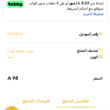
رقم الموديل
P11252F47
تصنيف المنتج
ورود - تغليف هدايا
الوزن
1 جم
98
السعر
تفاصيل المنتج
تقييمات المنتج