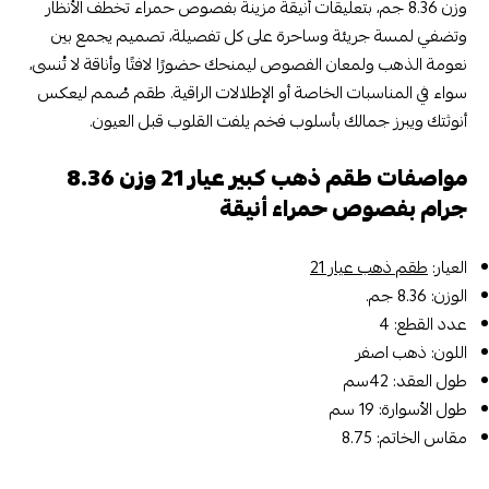
وزن 8.36 جم، بتعليقات أنيقة مزينة بفصوص حمراء تخطف الأنظار
وتضفي لمسة جريئة وساحرة على كل تفصيلة، تصميم يجمع بين
نعومة الذهب ولمعان الفصوص ليمنحك حضورًا لافتًا وأناقة لا تُنسى،
سواء في المناسبات الخاصة أو الإطلالات الراقية. طقم صُمم ليعكس
أنوثتك ويبرز جمالك بأسلوب فخم يلفت القلوب قبل العيون.
مواصفات طقم ذهب كبير عيار 21 وزن 8.36
جرام بفصوص حمراء أنيقة
العيار:
طقم ذهب عيار 21
الوزن: 8.36 جم.
عدد القطع: 4
اللون: ذهب اصفر
طول العقد: 42سم
طول الأسوارة: 19 سم
مقاس الخاتم: 8.75