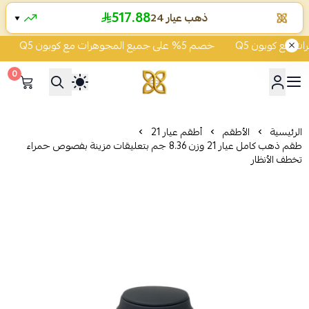
517.88
ذهب عيار 24
▼
خصم 5% على جميع المجوهرات مع كوبون Q5
خصم 5% على جميع 
0
شركة قمة زاوية الشفاء للذهب
الرئيسية
الأطقم
أطقم عيار 21
طقم ذهب كامل عيار 21 وزن 8.36 جم بتعليقات مزينة بفصوص حمراء
تخطف الأنظار