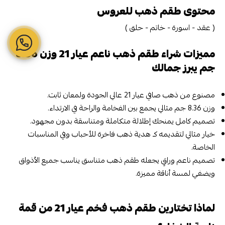
محتوى طقم ذهب للعروس
( عقد - اسورة - خاتم - حلق )
مميزات شراء طقم ذهب ناعم عيار 21 وزن 8.36
جم يبرز جمالك
مصنوع من ذهب صافي عيار 21 عالي الجودة ولمعان ثابت.
وزن 8.36 جم مثالي يجمع بين الفخامة والراحة في الارتداء.
تصميم كامل يمنحك إطلالة متكاملة ومتناسقة بدون مجهود.
خيار مثالي لتقديمه كـ هدية ذهب فاخرة للأحباب وفي المناسبات
الخاصة.
تصميم ناعم وراقٍ يجعله طقم ذهب متناسق يناسب جميع الأذواق
ويضفي لمسة أناقة مميزة.
لماذا تختارين طقم ذهب فخم عيار 21 من قمة