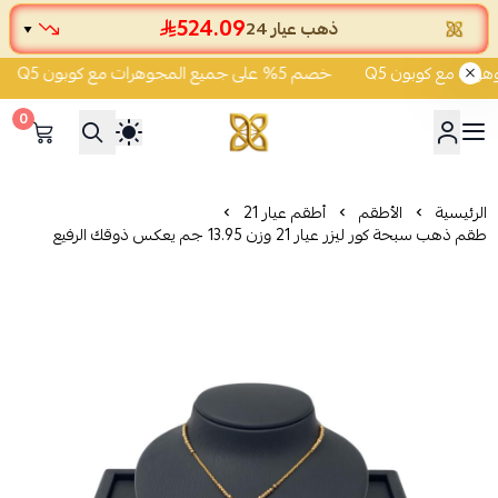
524.09
ذهب عيار 24
▼
خصم 5% على جميع المجوهرات مع كوبون Q5
خص
0
شركة قمة زاوية الشفاء للذهب
الرئيسية
الأطقم
أطقم عيار 21
طقم ذهب سبحة كور ليزر عيار 21 وزن 13.95 جم يعكس ذوقك الرفيع