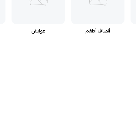
أنصاف أطقم
غوايش