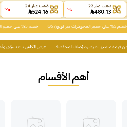
ذهب عيار 22
ذهب عيار 24
524.11
480.16
خصم 5% على جميع المجوهرات مع كوبون Q5
عرض الكاش باك تسوّق وأحصل على 2% من قيمة مشترياتك رصيد يُضاف لمحفظتك
أهم الأقسام