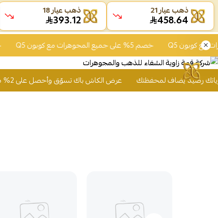
ذهب عيار 21
ذهب عيار 18
393.15
458.6
خصم 5% على جميع المجوهرات مع كوبون Q5
خصم 5% على جميع المجوهرات مع كوبون Q5
عرض الكاش باك تسوّق وأحصل على 2% من قيمة مشترياتك رصيد يُضاف لمحفظتك