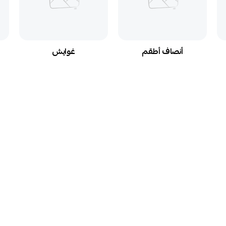
أنصاف أطقم
غوايش