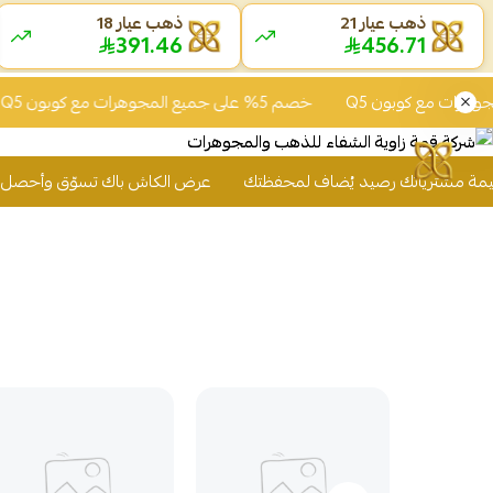
ذهب عيار 21
ذهب عيار 18
391.46
456.71
خصم 5% على جميع المجوهرات مع كوبون Q5
خصم 5% على ج
عرض الكاش باك تسوّق وأحصل على 2% من قيمة مشترياتك رصيد يُضاف لمحفظتك