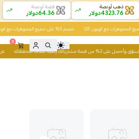
ذهب أونصة
فضة أونصة
64.36
4323.76
دولار
دولار
خصم 5% على جميع المجوهرات مع كوبون Q5
0
 رصيد يُضاف لمحفظتك
عرض الكاش باك تسوّق وأ