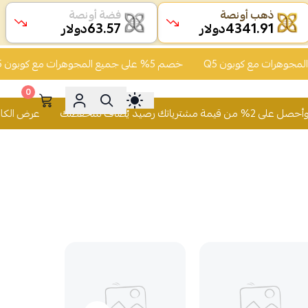
ذهب أونصة
فضة أونصة
63.57
4341.91
دولار
دولار
خصم 5% على جميع المجوهرات مع كوبون Q5
0
محفظتك
عرض الكاش باك تسوّق وأحصل على 2% من