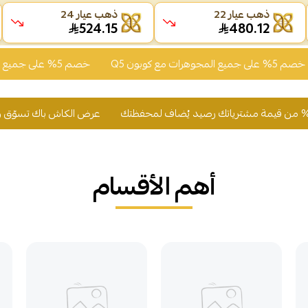
ذهب عيار 22
ذهب عيار 24
524.15
480.12
Q
خصم 5% على جميع المجوهرات مع كوبون Q5
عرض الكاش باك تسوّق وأحصل على 2% من قيمة مشترياتك رصيد يُضاف ل
أهم الأقسام