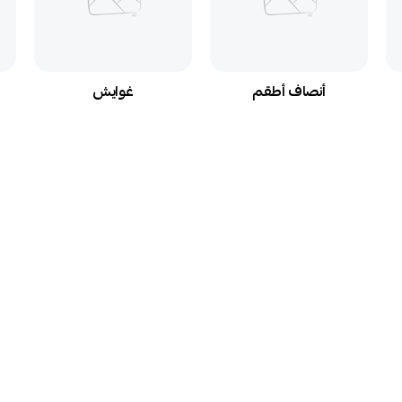
أنصاف أطقم
غوايش