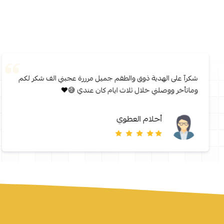
شكرآ على الهدية ذوق والطقم جميل مرررة عجبني الف شكر لكم
وماتأخر ووصلني خلال ثلاث ايام كان عندي 😅❤️
أحلام العطوي