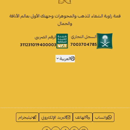
قمة زاوية الشفاء للذهب والمجوهرات وجهتك الأولى بعالم الأناقة
والجمال
السجل التجاري
الرقم الضريبي
7003704785
311231019400003
العربية
واتساب
الهاتف
البريد الإلكتروني
تيليجرام