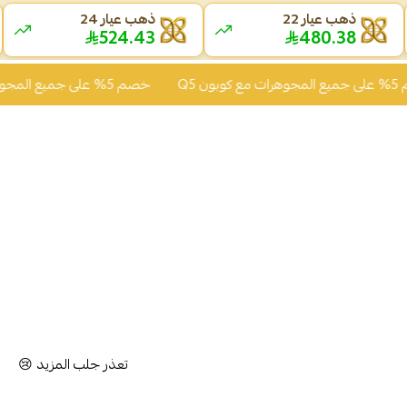
ذهب عيار 22
ذهب عيار 24
524.43
480.38
خصم 5% على جميع المجوهرات مع كوبون Q5
تعذر جلب المزيد 😢