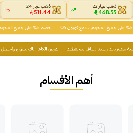
ذهب عيار 22
ذهب عيار 24
511.44
468.55
خصم 5% على جميع المجوهرات مع كوبون Q5
عرض الكاش باك تسوّق وأحصل على 2% من قيمة مشترياتك رصيد يُضاف لمحفظتك
أهم الأقسام