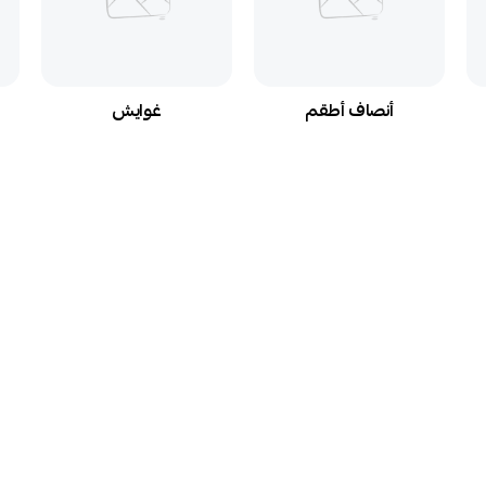
أنصاف أطقم
غوايش