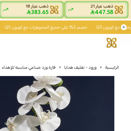
ذهب عيار 21
ذهب عيار 18
383.65
447.58
خصم 5% على جميع المجوهرات مع كوبون Q5
خصم 5% على
الرئيسية
ورود - تغليف هدايا
فازة ورد صناعي مناسبه للإهداء