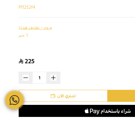
P11252f4
ورود - تغليف هدايا
1 جم
225
اشتري الآن