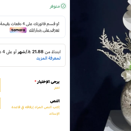
متوفر
يرجى الإختيار
*
اختر
النص
إكتب النص المراد إرفاقه في قاعدة
الإستاند