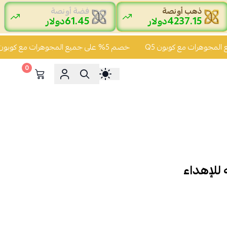
ذهب أونصة
فضة أونصة
61.45
4237.15
دولار
دولار
خصم 5% على جميع المجوهرات مع كوبون Q5
0
 للإهداء