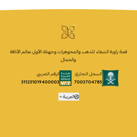
قمة زاوية الشفاء للذهب والمجوهرات وجهتك الأولى بعالم الأناقة
والجمال
السجل التجاري
الرقم الضريبي
7003704785
311231019400003
العربية