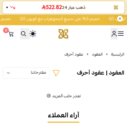
522.82
ذهب عيار 24
▼
خصم 5% على جميع المجوهرات مع كوبون Q5
خصم 5% على جميع المجوهرات مع كوبون Q5
0
شركة قمة زاوية الشفاء للذهب
الرئيسية
العقود
عقود أحرف
العقود | عقود أحرف
تعذر جلب المزيد 😢
آراء العملاء