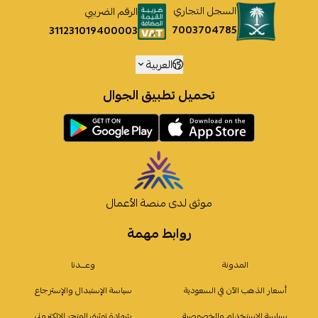
السجل التجاري
الرقم الضريبي
7003704785
311231019400003
العربية
تحميل تطبيق الجوال
موثق لدى منصة الأعمال
روابط مهمة
المدونة
وعـــدنا
أسعار الذهب الآن في السعودية
سياسة الإستبدال والإسترجاع
سياسة الإستخدام والخصوصية
شهادة توثيق المتجر الإلكتروني