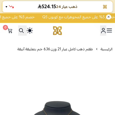
524.15
ذهب عيار 24
▼
 المجوهرات مع كوبون Q5
خصم 5% على جميع المجوهرات مع كوبون Q5
0
شركة قمة زاوية الشفاء للذهب
الرئيسية
طقم ذهب كامل عيار 21 وزن 6.36 جم بتعليقة أنيقة