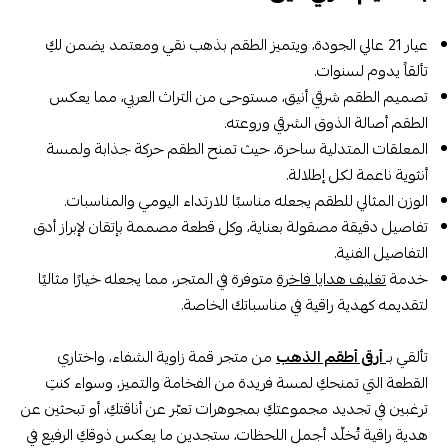
عيار 21 عالي الجودة، ويتميز الطقم بذهب نقي ومعتمد يضمن لكِ
تألقاً يدوم لسنوات.
تصميم الطقم شرقي أنيق، مستوحى من التراث العربي، مما يعكس
الطقم أصالة الذوق الشرقي وروعته.
المعلقات المتدلية ساحرة، حيث تمنح الطقم حركة جذابة ولمسة
أنثوية ناعمة لكل إطلالة.
الوزن المثالي للطقم يجعله مناسبًا للارتداء اليومي والمناسبات.
تفاصيل دقيقة مصقولة بعناية، وكل قطعة مصممة بإتقان لإبراز أدق
التفاصيل الفنية.
خدمة
تغليف هدايا فاخرة
متوفرة في المتجر، مما يجعله خيارًا مثاليًا
لتقديمه كهدية راقية في مناسباتك الخاصة.
تألقي بـ
أرقى أطقم الذهب
من متجر قمة زاوية الشفاء، واختاري
القطعة التي تمنحكِ لمسة فريدة من الفخامة والتميز، وسواء كنتِ
ترغبين في تجديد مجموعتكِ بمجوهرات تعبّر عن أناقتكِ، أو تبحثين عن
هدية راقية تُخلّد أجمل اللحظات، ستجدين ما يعكس ذوقكِ الرفيع في