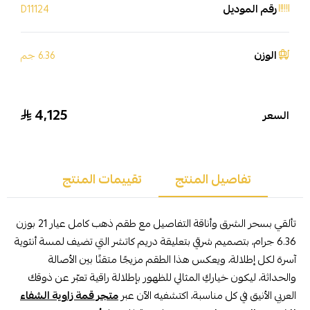
رقم الموديل
D11124
الوزن
6.36 جم
4,125
السعر
تفاصيل المنتج
تقييمات المنتج
تألقي بسحر الشرق وأناقة التفاصيل مع طقم ذهب كامل عيار 21 بوزن
6.36 جرام، بتصميم شرقي بتعليقة دريم كاتشر التي تضيف لمسة أنثوية
آسرة لكل إطلالة، ويعكس هذا الطقم مزيجًا متقنًا بين الأصالة
والحداثة، ليكون خياركِ المثالي للظهور بإطلالة راقية تعبّر عن ذوقك
العربي الأنيق في كل مناسبة، اكتشفيه الآن عبر
متجر قمة زاوية الشفاء