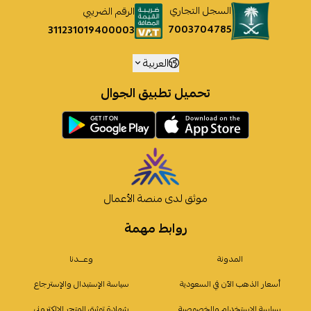
السجل التجاري
الرقم الضريبي
7003704785
311231019400003
العربية
تحميل تطبيق الجوال
موثق لدى منصة الأعمال
روابط مهمة
المدونة
وعـــدنا
أسعار الذهب الآن في السعودية
سياسة الإستبدال والإسترجاع
سياسة الإستخدام والخصوصية
شهادة توثيق المتجر الإلكتروني