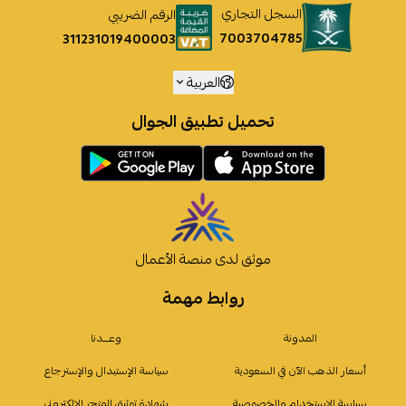
السجل التجاري
الرقم الضريبي
7003704785
311231019400003
العربية
تحميل تطبيق الجوال
موثق لدى منصة الأعمال
روابط مهمة
المدونة
وعـــدنا
أسعار الذهب الآن في السعودية
سياسة الإستبدال والإسترجاع
سياسة الإستخدام والخصوصية
شهادة توثيق المتجر الإلكتروني