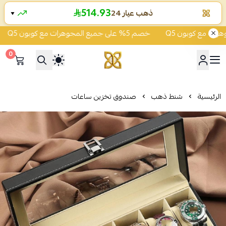
514.93
ذهب عيار 24
▼
خصم 5% على جميع المجوهرات مع كوبون Q5
0
شركة قمة زاوية الشفاء للذهب
الرئيسية
شنط ذهب
صندوق تخزين ساعات