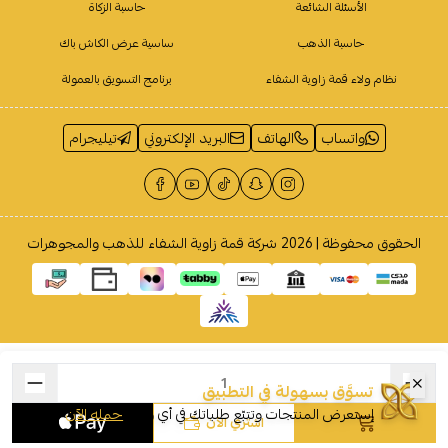
الأسئلة الشائعة
حاسبة الزكاة
حاسبة الذهب
ساسية عرض الكاش باك
نظام ولاء قمة زاوية الشفاء
برنامج التسويق بالعمولة
واتساب
الهاتف
البريد الإلكتروني
تيليجرام
الحقوق محفوظة | 2026
شركة قمة زاوية الشفاء للذهب والمجوهرات
تسوَّق بسهولة في التطبيق
إستعرض المنتجات وتتبّع طلباتك في أي وقت
حمله الآن
اشتري الآن