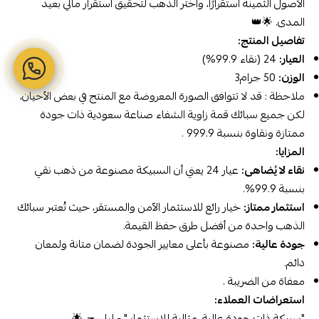
الأصول الثمينة استقرارًا، واختر الذهب لتحقيق استقرار مالي بعيد
المدى. 🌟👑
تفاصيل المنتج:
العيار:
24 (نقاء 99.9%)
الوزن:
50 جرام3
ملاحظة : قد لا تتوافق الصورة المعروضة مع المنتج في بعض الأحيان،
لكن جميع سبائك قمة زاوية الشفاء
صناعة سعودية
ذات جودة
ممتازة ونقاوة بنسبة 999.9 .
المزايا:
نقاء لا يُضاهى:
عيار 24 يعني أن السبيكة مصنوعة من ذهب نقي
بنسبة 99.9%.
استثمار ممتاز:
خيار رائع للاستثمار الآمن والمستقر، حيث تُعتبر سبائك
الذهب واحدة من أفضل طرق حفظ القيمة.
جودة عالية:
مصنوعة بأعلى معايير الجودة لضمان متانة ولمعان
دائم.
معفاة من الضريبة .
استعراضات العملاء:
"سبيكة ذات جودة عالية، مثالية للاستثمار." - ليلى ح. 🌟