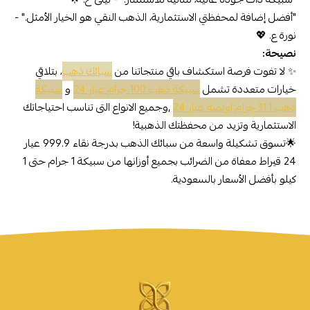
"أفضل إضافة لمحفظتي الاستثمارية، الذهب النقي هو الخيار الأمثل." -
نورة ع. 💖
نصيحة:
✨ لا تفوت فرصة استكشاف باقي منتجاتنا من
سبائك ذهب
، بتلاقي
خيارات متعددة تشمل
سبيكة ذهب 100 جرام عيار 24
و
سبيكة
ذهب 31.1 جرام اونصه عيار 24
,وجميع الانواع التى تناسب احتياجاتك
الاستثمارية وتزيد من محفظتك الذهبية!
🌟تسوق تشكيلة واسعة من سبائك الذهب بدرجة نقاء 999.9 عيار
24 قيراط معفاة من الضرائب بجميع أوزانها من سبيكة 1 جرام حتى 1
كيلو بأفضل الأسعار بالسعودية.