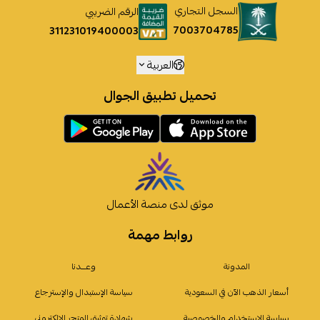
السجل التجاري
الرقم الضريبي
7003704785
311231019400003
العربية
تحميل تطبيق الجوال
موثق لدى منصة الأعمال
روابط مهمة
المدونة
وعـــدنا
أسعار الذهب الآن في السعودية
سياسة الإستبدال والإسترجاع
سياسة الإستخدام والخصوصية
شهادة توثيق المتجر الإلكتروني