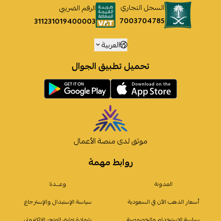
السجل التجاري
الرقم الضريبي
7003704785
311231019400003
العربية
تحميل تطبيق الجوال
موثق لدى منصة الأعمال
روابط مهمة
المدونة
وعـــدنا
أسعار الذهب الآن في السعودية
سياسة الإستبدال والإسترجاع
سياسة الإستخدام والخصوصية
شهادة توثيق المتجر الإلكتروني