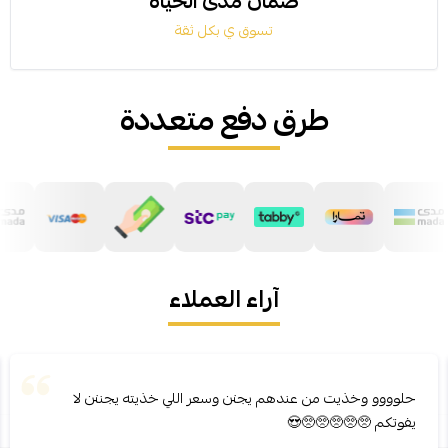
ضمان مدى الحياة
تسوق ي بكل ثقة
طرق دفع متعددة
آراء العملاء
حلوووو وخذيت من عندهم يجنن وسعر اللي خذيته يجننن لا
يفوتكم 🥺🥺🥺🥺🥺😍