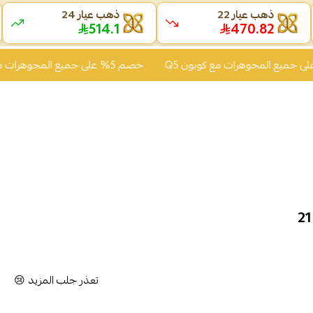
ذهب عيار 22
ذهب عيار 24
514.1
470.82
خصم 5% على جميع المجوهرات مع كوبون Q5
تعذر جلب المزيد 😢