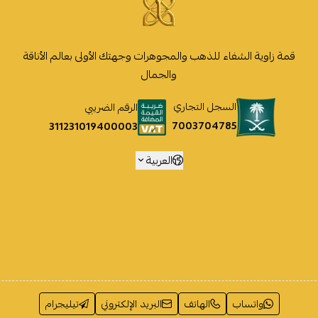
قمة زاوية الشفاء للذهب والمجوهرات وجهتك الأولى بعالم الأناقة
والجمال
السجل التجاري
الرقم الضريبي
7003704785
311231019400003
العربية
واتساب
الهاتف
البريد الإلكتروني
تيليجرام