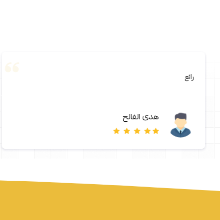
رائع
هدى الفالح