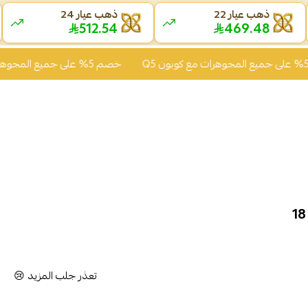
ذهب عيار 22
ذهب عيار 24
512.54
469.48
خصم 5% على جميع المجوهرات مع كوبون Q5
تعذر جلب المزيد 😢