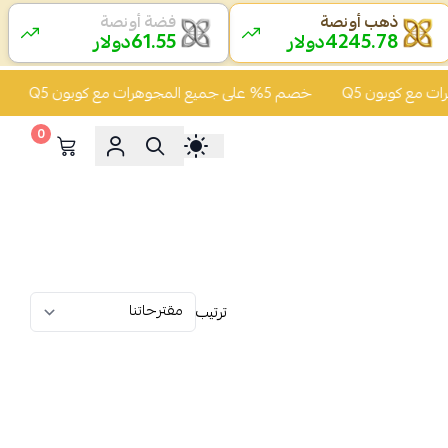
ذهب أونصة
فضة أونصة
61.55
4245.78
دولار
دولار
خصم 5% على جميع المجوهرات مع كوبون Q5
خصم 5% على 
0
ترتيب