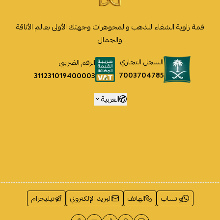
قمة زاوية الشفاء للذهب والمجوهرات وجهتك الأولى بعالم الأناقة
والجمال
السجل التجاري
الرقم الضريبي
7003704785
311231019400003
العربية
واتساب
الهاتف
البريد الإلكتروني
تيليجرام