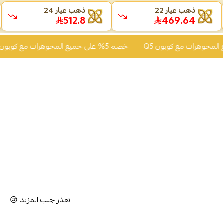
ذهب عيار 22
ذهب عيار 24
512.8
469.64
خصم 5% على جميع المجوهرات مع كوبون Q5
تعذر جلب المزيد 😢