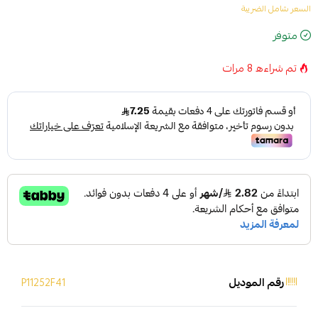
السعر شامل الضريبة
متوفر
تم شراءه
8
مرات
رقم الموديل
P11252F41