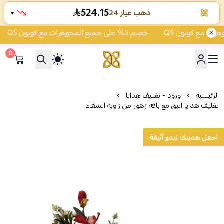
524.15
ذهب عيار 24
▼
خصم 5% على جميع المجوهرات مع كوبون Q5
0
شركة قمة زاوية الشفاء للذهب
الرئيسية
ورود - تغليف هدايا
تغليف هدايا انيق مع باقة زهور من زاوية الشفاء
اجعل هديتك تبدو أنيقة