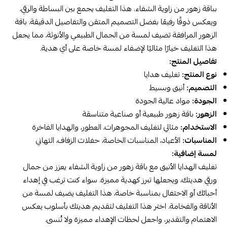
بباقة زهور من زاوية الشفاء. هذا التغليف يجمع بين البساطة والرقي،
ويعكس ذوقًا رفيعًا بفضل التصميم المتقن والتفاصيل الدقيقة. باقة
الزهور المرافقة تضيف لمسة من الجمال الطبيعي والأنوثة، مما يجعل
هذا التغليف خيارًا مثاليًا لإضفاء لمسة خاصة على أي هدية.
تفاصيل المنتج:
نوع المنتج:
تغليف هدايا
التصميم:
أنيق وبسيط
الجودة:
مواد عالية الجودة
الزهور:
باقة زهور طبيعية أو صناعية متناسقة
الاستخدام:
مثالي لتغليف المجوهرات، العطور، والهدايا الفاخرة
المناسبات:
الأعياد، المناسبات الخاصة، حفلات الزفاف، التهاني
لمسة إضافية:
تغليف الهدايا الأنيق مع باقة زهور من زاوية الشفاء يعزز من جمال
ورقي هديتك، ويجعلها تبرز كهدية مميزة. سواء كنت ترغب في إهداء
أحبائك أو الاحتفال بمناسبة خاصة، هذا التغليف يضيف لمسة من
الأناقة والفخامة. اختر هذا التغليف لتقديم هديتك بأسلوب يعكس
الاهتمام والتقدير، واجعل لحظات الإهداء مميزة ولا تُنسى.