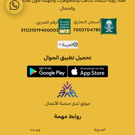
قمة زاوية الشفاء للذهب والمجوهرات وجهتك الأولى بعالم الأناقة
والجمال
السجل التجاري
الرقم الضريبي
7003704785
311231019400003
العربية
تحميل تطبيق الجوال
موثق لدى منصة الأعمال
روابط مهمة
المدونة
وعـــدنا