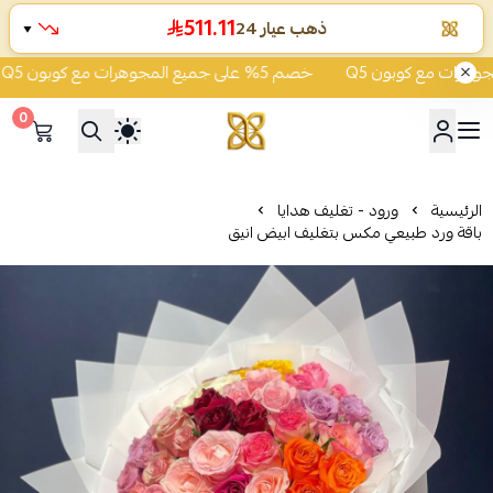
511.11
ذهب عيار 24
▼
خصم 5% على جميع المجوهرات مع كوبون Q5
0
شركة قمة زاوية الشفاء للذهب
الرئيسية
ورود - تغليف هدايا
باقة ورد طبيعي مكس بتغليف ابيض انيق