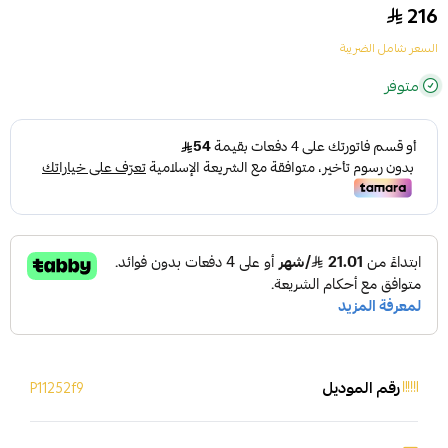
216
السعر شامل الضريبة
متوفر
رقم الموديل
P11252f9