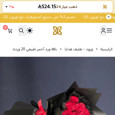
524.15
ذهب عيار 24
▼
خصم 5% على جميع المجوهرات مع كوبون Q5
0
شركة قمة زاوية الشفاء للذهب
الرئيسية
ورود - تغليف هدايا
باقة ورد أحمر طبيعي 20 وردة