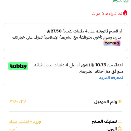
متوفر
تم شراءه
5
مرات
رقم الموديل
P11252f12
تصنيف المنتج
ورود - تغليف هدايا
الوزن
1 جم