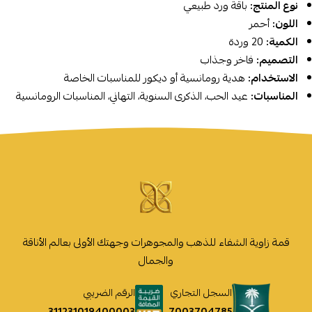
نوع المنتج:
باقة ورد طبيعي
اللون:
أحمر
الكمية:
20 وردة
التصميم:
فاخر وجذاب
الاستخدام:
هدية رومانسية أو ديكور للمناسبات الخاصة
المناسبات:
عيد الحب، الذكرى السنوية، التهاني، المناسبات الرومانسية
قمة زاوية الشفاء للذهب والمجوهرات وجهتك الأولى بعالم الأناقة
والجمال
السجل التجاري
الرقم الضريبي
7003704785
311231019400003