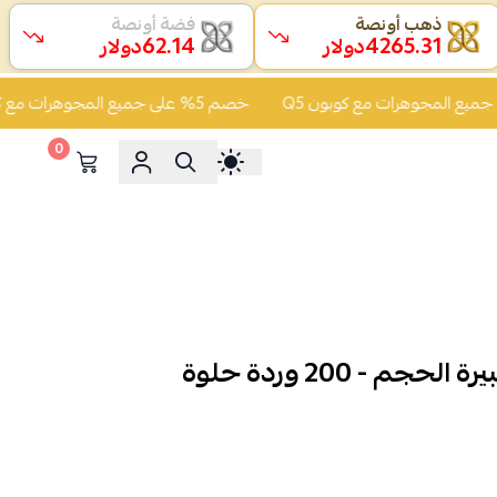
ذهب أونصة
فضة أونصة
62.14
4265.31
دولار
دولار
خصم 5% على جميع المجوهرات مع كوبون Q5
0
م - 200 وردة حلوة