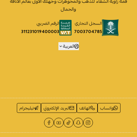
قمة زاوية الشفاء للذهب والمجوهرات وجهتك الأولى بعالم الأناقة
والجمال
السجل التجاري
الرقم الضريبي
7003704785
311231019400003
العربية
واتساب
الهاتف
البريد الإلكتروني
تيليجرام