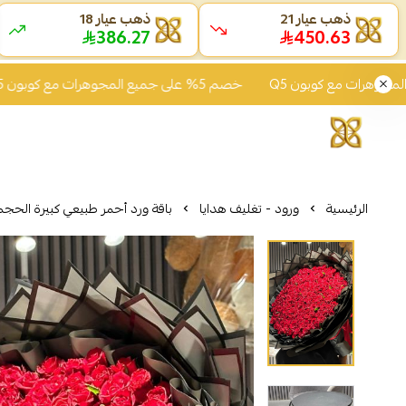
ذهب عيار 21
ذهب عيار 18
386.27
450.63
خصم 5% على جميع المجوهرات مع كوبون Q5
الرئيسية
ورود - تغليف هدايا
باقة ورد أحمر طبيعي كبيرة الحجم - 200 وردة 