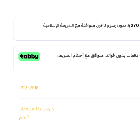
P11252F18
ورود - تغليف هدايا
1 جم