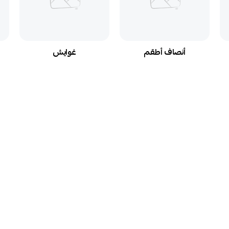
أنصاف أطقم
غوايش