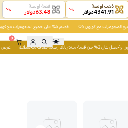
ذهب أونصة
فضة أونصة
63.48
4341.91
دولار
دولار
خصم 5% على جميع المجوهرات مع كوبون Q5
0
 يُضاف لمحفظتك
عرض الكاش باك تسوّق وأحصل ع