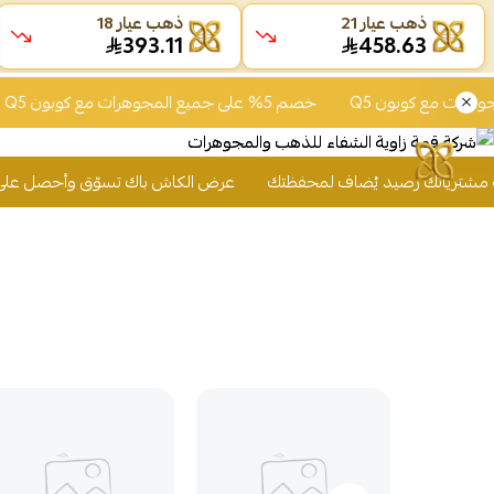
ذهب عيار 21
ذهب عيار 18
393.11
458.63
خصم 5% على جميع المجوهرات مع كوبون Q5
خصم 5% على جمي
عرض الكاش باك تسوّق وأحصل على 2% من قيمة مشترياتك رصيد يُضاف لمحفظتك