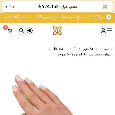
524.15
ذهب عيار 24
▼
خصم 5% على جميع المجوهرات مع كوبون Q5
خصم 5% على جميع المجوهرات مع كوبون Q5
0
شركة قمة زاوية الشفاء للذهب
الرئيسية
الأساور
أساور واقفه 18
إسوارة ذهب عيار 18 الوزن 6.72 جرام