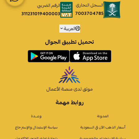
السجل التجاري
الرقم الضريبي
7003704785
311231019400003
العربية
تحميل تطبيق الجوال
موثق لدى منصة الأعمال
روابط مهمة
المدونة
وعـــدنا
أسعار الذهب الآن في السعودية
سياسة الإستبدال والإسترجاع
سياسة الإستخدام والخصوصية
شهادة توثيق المتجر الإلكتروني