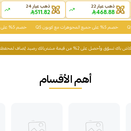
ذهب عيار 22
ذهب عيار 24
511.82
468.88
 5% على جميع المجوهرات مع كوبون Q5
خصم 5% على جميع المجوهرات مع كوبون Q5
 من قيمة مشترياتك رصيد يُضاف لمحفظتك
عرض ا
أهم الأقسام