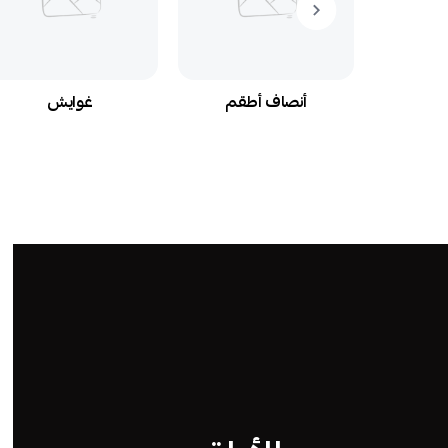
م
أنصاف أطقم
غوايش