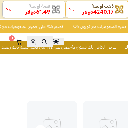
ذهب أونصة
فضة أونصة
61.49
4240.17
دولار
دولار
خصم 5% على جميع المجوهرات مع كوبون Q5
0
لكاش باك تسوّق وأحصل على 2% من قيمة مشترياتك رصيد يُضاف لمحفظتك