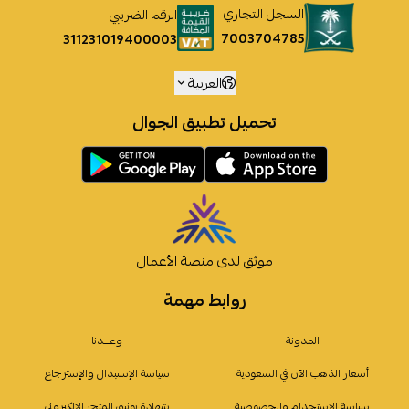
السجل التجاري
الرقم الضريبي
7003704785
311231019400003
العربية
تحميل تطبيق الجوال
موثق لدى منصة الأعمال
روابط مهمة
المدونة
وعـــدنا
أسعار الذهب الآن في السعودية
سياسة الإستبدال والإسترجاع
سياسة الإستخدام والخصوصية
شهادة توثيق المتجر الإلكتروني