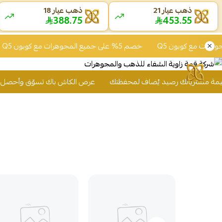
ذهب عيار 21
ذهب عيار 18
388.75
453.55
خصم 5% على جميع المجوهرات مع كوبون Q5
خصم 5% على جميع ال
عرض الكاش باك تسوّق وأحصل على 2% من قيمة مشترياتك رصيد يُضاف لمحفظتك