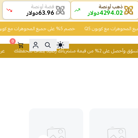
ذهب أونصة
فضة أونصة
63.96
4294.02
دولار
دولار
خصم 5% على جميع المجوهرات مع كوبون Q5
0
رصيد يُضاف لمحفظتك
عرض الكاش باك تسوّق وأح