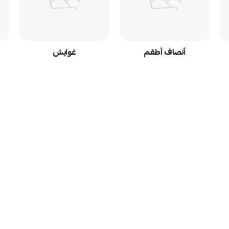
أنصاف أطقم
غوايش