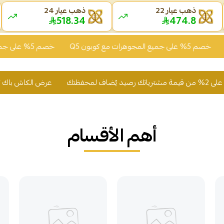
ذهب عيار 22
ذهب عيار 24
518.34
474.8
مجوهرات مع كوبون Q5
خصم 5% على جميع المجوهرات مع كوبون Q5
عرض الكاش باك تسوّق وأحصل على 2% من قيمة مشترياتك 
أهم الأقسام