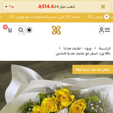
514.6
ذهب عيار 24
▼
خصم 5% على جميع المجوهرات مع كوبون Q5
خصم 5% على جميع المجوه
0
شركة قمة زاوية الشفاء للذهب
الرئيسية
ورود - تغليف هدايا
باقة ورد اصفر مع تغليف هدية قماشي
اجعل هديتك تبدو أنيقة