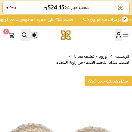
524.15
ذهب عيار 24
▼
خصم 5% على جميع المجوهرات مع كوبون Q5
0
شركة قمة زاوية الشفاء للذهب
الرئيسية
ورود - تغليف هدايا
تغليف هدايا الذهب القيمة من زاوية الشفاء
اجعل هديتك تبدو أنيقة