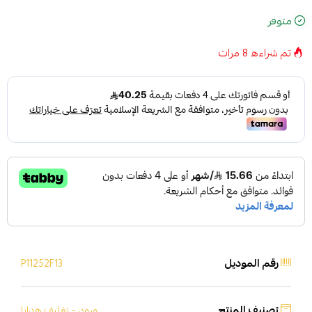
متوفر
تم شراءه
8
مرات
رقم الموديل
P11252F13
تصنيف المنتج
ورود - تغليف هدايا