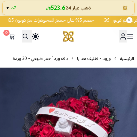
523.6
ذهب عيار 24
▼
خصم 5% على جميع المجوهرات مع كوبون Q5
خصم 5% عل
0
شركة قمة زاوية الشفاء للذهب
الرئيسية
ورود - تغليف هدايا
باقة ورد أحمر طبيعي - 30 وردة