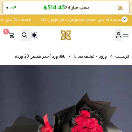
514.45
ذهب عيار 24
▼
خصم 5% على جميع المجوهرات مع كوبون Q5
خصم 5% على جميع المجوهرات مع كوبون Q5
0
شركة قمة زاوية الشفاء للذهب
الرئيسية
ورود - تغليف هدايا
باقة ورد أحمر طبيعي 20 وردة