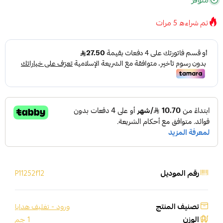
متوفر
تم شراءه
5
مرات
رقم الموديل
P11252f12
تصنيف المنتج
ورود - تغليف هدايا
الوزن
1 جم