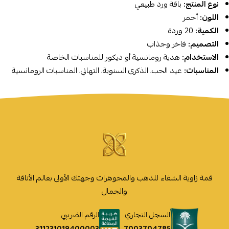
نوع المنتج:
باقة ورد طبيعي
اللون:
أحمر
الكمية:
20 وردة
التصميم:
فاخر وجذاب
الاستخدام:
هدية رومانسية أو ديكور للمناسبات الخاصة
المناسبات:
عيد الحب، الذكرى السنوية، التهاني، المناسبات الرومانسية
قمة زاوية الشفاء للذهب والمجوهرات وجهتك الأولى بعالم الأناقة
والجمال
السجل التجاري
الرقم الضريبي
7003704785
311231019400003