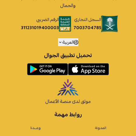
والجمال
السجل التجاري
الرقم الضريبي
7003704785
311231019400003
العربية
تحميل تطبيق الجوال
موثق لدى منصة الأعمال
روابط مهمة
المدونة
وعـــدنا