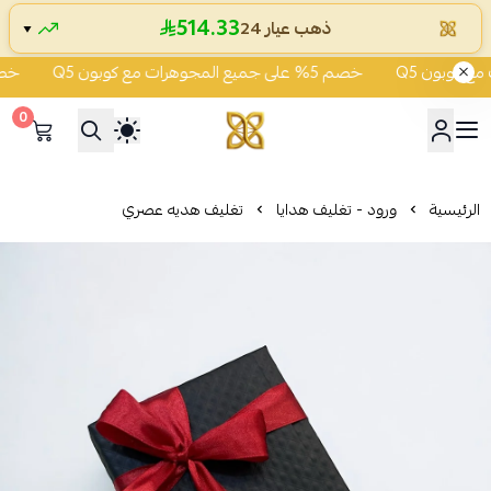
514.33
ذهب عيار 24
▼
خصم 5% على جميع المجوهرات مع كوبون Q5
خصم 5% على جميع المجوهرات مع 
0
شركة قمة زاوية الشفاء للذهب
الرئيسية
ورود - تغليف هدايا
تغليف هديه عصري