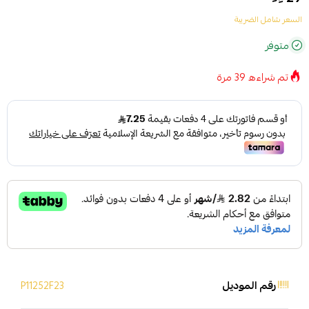
السعر شامل الضريبة
متوفر
تم شراءه
39
مرة
رقم الموديل
P11252F23