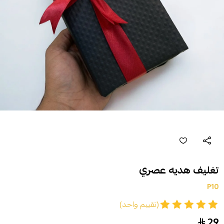
تغليف هديه عصري
P10
(تقييم واحد)
29