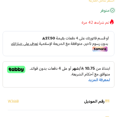
السعر شامل الضريبة
متوفر
تم شراءه
42
مرة
رقم الموديل
W3668