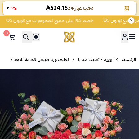
524.15
ذهب عيار 24
▼
خصم 5% على جميع المجوهرات مع كوبون Q5
خصم 
0
شركة قمة زاوية الشفاء للذهب
الرئيسية
ورود - تغليف هدايا
تغليف ورد طبيعي فخامه للاهداء