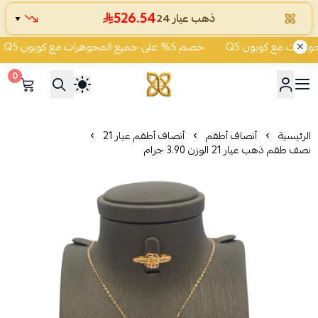
526.54
ذهب عيار 24
▼
خصم 5% على جميع المجوهرات مع كوبون Q5
0
شركة قمة زاوية الشفاء للذهب
الرئيسية
أنصاف أطقم
أنصاف أطقم عيار 21
نصف طقم ذهب عيار 21 الوزن 3.90 جرام