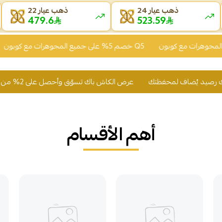
ذهب عيار 24
ذهب عيار 22
479.56
523.62
خصم 5% على جميع المجوهرات مع كوبون Q5
عرض الكاش باك تسوّق وأحصل على 2% من قيمة مشترياتك رصيد يُضاف لمحفظت
أهم الأقسام