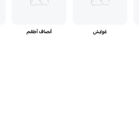
غوايش
أنصاف أطقم