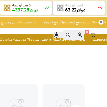
فضة أونصة
ذهب أونصة
4337.29
63.24
دولار
دولار
خصم 5% على جميع المجوهرات مع كوبون Q5
خصم 5% على جميع المجوهرات مع كوبون Q5
0
عرض الكاش باك تسوّق وأحصل على 2% من قيمة مشترياتك رصيد يُضاف لمحفظتك