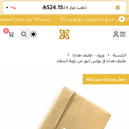
524.15
ذهب عيار 24
▼
خصم 5% على جميع المجوهرات مع كوبون Q5
0
شركة قمة زاوية الشفاء للذهب
الرئيسية
ورود - تغليف هدايا
تغليف هدايا فى بوكس انيق من زاوية الشفاء
اجعل هديتك تبدو أنيقة