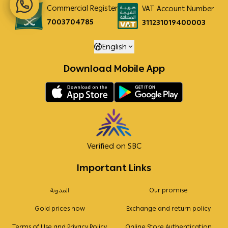
Commercial Register
VAT Account Number
7003704785
311231019400003
English
Download Mobile App
Verified on SBC
Important Links
Our promise
المدونة
Gold prices now
Exchange and return policy
Terms of Use and Privacy Policy
Online Store Authentication