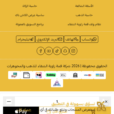
الأسئلة الشائعة
حاسبة الزكاة
حاسبة الذهب
ساسية عرض الكاش باك
نظام ولاء قمة زاوية الشفاء
برنامج التسويق بالعمولة
واتساب
الهاتف
البريد الإلكتروني
تيليجرام
الحقوق محفوظة | 2026
شركة قمة زاوية الشفاء للذهب والمجوهرات
تسوَّق بسهولة في التطبيق
إستعرض المنتجات وتتبّع طلباتك في أي وقت
حمله الآن
اشتري الآن