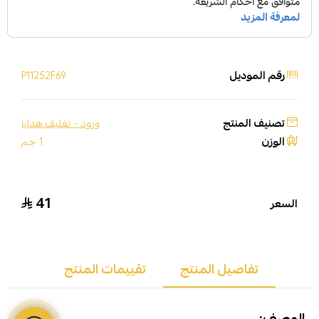
رقم الموديل
P11252F69
تصنيف المنتج
ورود - تغليف هدايا
الوزن
1 جم
41
السعر
تفاصيل المنتج
تقييمات المنتج
الوصف: