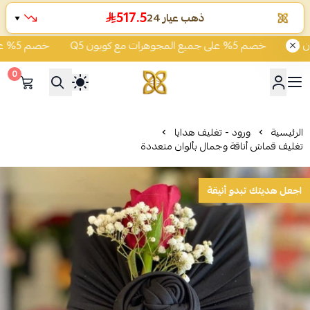
517.5
ذهب عيار 24
▼
خصم 5% على جميع المجوهرات مع كوبون Q5
خصم 5% على جميع المجوهرات مع كوبون Q5
0
شركة قمة زاوية الشفاء للذهب
الرئيسية
ورود - تغليف هدايا
تغليف قماش أناقة وجمال بألوان متعددة
اجعل هديتك تبدو أنيقة