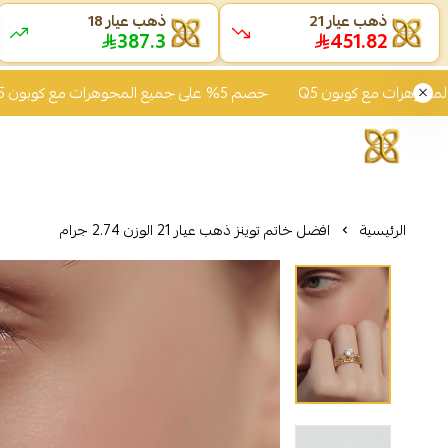
ذهب عيار 21
ذهب عيار 18
387.3
451.82
خصم 5% على جميع المجوهرات مع كوبون Q5
الرئيسية
افضل خاتم توينز ذهب عيار 21 الوزن 2.74 جرام