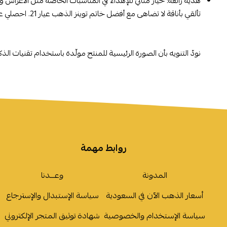
هدية رائعة:
خيار مثالي للإهداء في المناسبات الخاصة مثل الأعراس وأ
تألقي بأناقة لا تضاهى مع أفضل خاتم توينز الذهب عيار 21. احصلي عليه الآن وأبرزي جمالك بأسلوب راقٍ!
نودّ التنويه بأن الصورة الرئيسية للمنتج مولّدة باستخدام تقنيات ال
روابط مهمة
المدونة
وعـــدنا
أسعار الذهب الآن في السعودية
سياسة الإستبدال والإسترجاع
سياسة الإستخدام والخصوصية
شهادة توثيق المتجر الإلكتروني