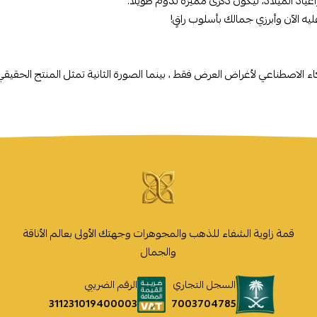
عياد الميلاد، ليكون ذكرى مميزة تدوم طويلاً.
ذكاء الاصطناعي لأغراض العرض فقط ، بينما الصورة الثانية تمثل المنتج الحقيق
قمة زاوية الشفاء للذهب والمجوهرات وجهتك الأولى بعالم الأناقة
والجمال
السجل التجاري
الرقم الضريبي
7003704785
311231019400003