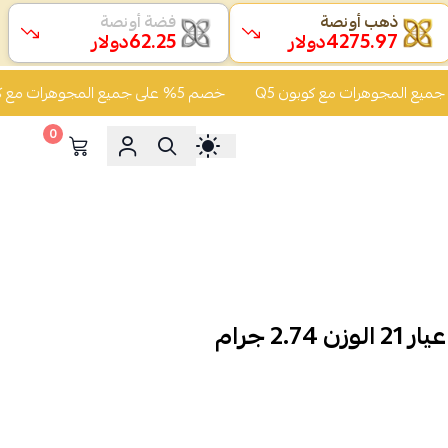
ذهب أونصة
فضة أونصة
62.25
4275.97
دولار
دولار
خصم 5% على جميع المجوهرات مع كوبون Q5
0
2. جرام