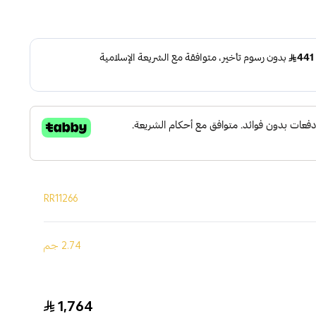
RR11266
2.74 جم
1,764