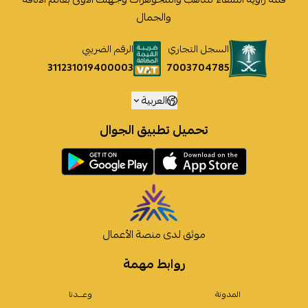
والجمال
السجل التجاري
الرقم الضريبي
7003704785
311231019400003
العربية
تحميل تطبيق الجوال
موثق لدى منصة الأعمال
روابط مهمة
المدونة
وعـــدنا