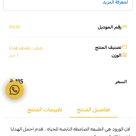
رقم الموديل
W638
تصنيف المنتج
ورود - تغليف هدايا
الوزن
1 جم
115
السعر
تفاصيل المنتج
تقييمات المنتج
لان الورود هي الطبيعه الصامطه النابضه للحياه .. قدم اجمل الهدايا