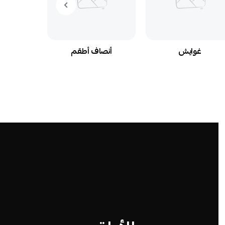
لأساور
غوايش
أنصاف أطقم