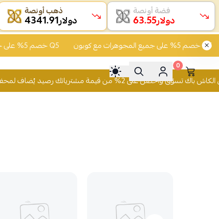
فضة أونصة
ذهب أونصة
4341.91
63.55
دولار
دولار
خصم 5% على جميع المجوهرات مع كوبون Q5
خصم 5% على جميع المجوهرات مع كوبون Q5
0
عرض الكاش باك تسوّق وأحصل على 2% من قيمة مشترياتك رصيد يُضاف لمحفظتك