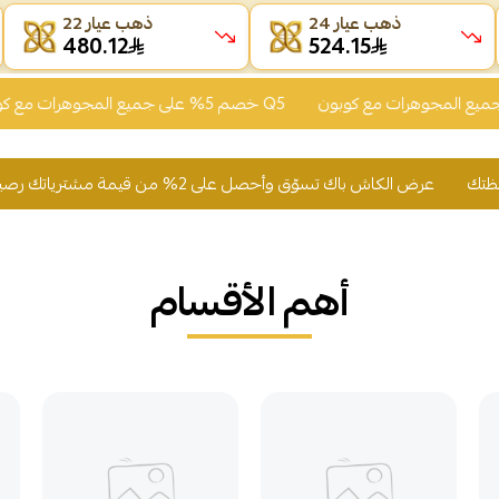
ذهب عيار 24
ذهب عيار 22
480.12
524.15
خصم 5% على جميع المجوهرات مع كوبون Q5
عرض الكاش باك تسوّق وأحصل على 2% من قيمة مشترياتك رصيد يُضاف لمحفظتك
أهم الأقسام