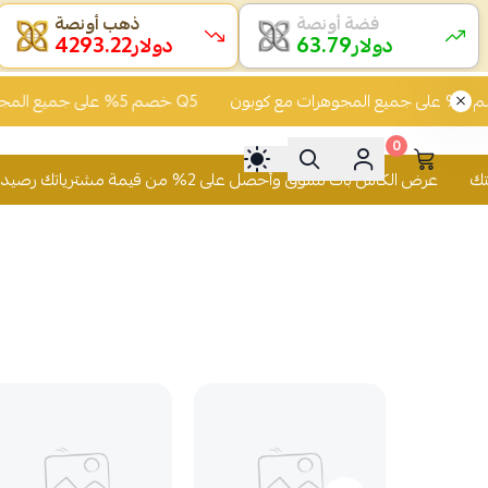
فضة أونصة
ذهب أونصة
4293.27
63.78
دولار
دولار
% على جميع المجوهرات مع كوبون Q5
خصم 5% على جميع المجوهرات مع كوبون Q5
0
عرض الكاش باك تسوّق وأحصل على 2% من قيمة مشترياتك رصيد يُضاف لمحفظتك