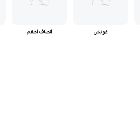
غوايش
أنصاف أطقم