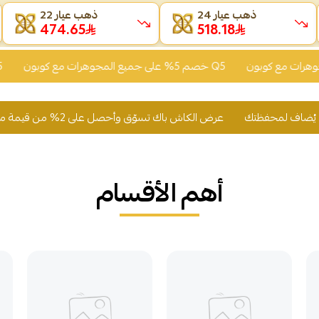
ذهب عيار 24
ذهب عيار 22
474.61
518.14
خصم 5% على جميع المجوهرات مع كوبون Q5
عرض الكاش باك تسوّق وأحصل على 2% من قيمة مشترياتك رصيد يُضاف لمحفظتك
أهم الأقسام