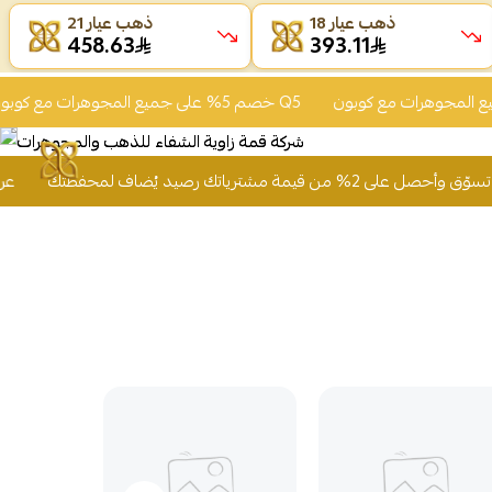
ذهب عيار 18
ذهب عيار 21
458.63
393.11
خصم 5% على جميع المجوهرات مع كوبون Q5
سوّق وأحصل على 2% من قيمة مشترياتك رصيد يُضاف لمحفظتك