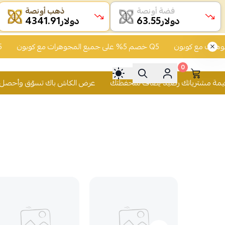
فضة أونصة
ذهب أونصة
4341.91
63.55
دولار
دولار
خصم 5% على جميع المجوهرات مع كوبون Q5
0
عرض الكاش باك تسوّق وأحصل على 2% من قيمة م