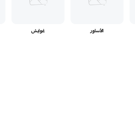
الأساور
غوايش